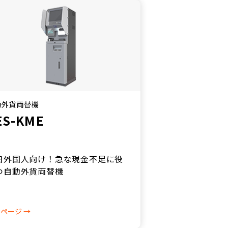
動外貨両替機
ES-KME
日外国人向け！急な現金不足に役
つ自動外貨両替機
ページ →