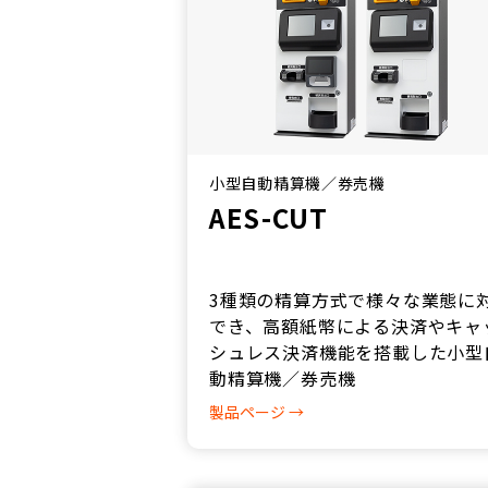
小型自動精算機／券売機
AES-CUT
3種類の精算方式で様々な業態に
でき、高額紙幣による決済やキャ
シュレス決済機能を搭載した小型
動精算機／券売機
製品ページ →