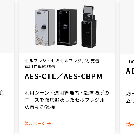
セルフレジ／セミセルフレジ／券売機
自
専用自動釣銭機
A
AES-CTL／AES-CBPM
追
利用シーン・運用管理者・設置場所の
訪
ニーズを徹底追及したセルフレジ用
立
の自動釣銭機
製品ページ →
製品