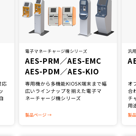
電子マネーチャージ機シリーズ
汎用
AES-PRM／AES-EMC
A
AES-PDM／AES-KIO
対応
専用機から多機能KIOSK端末まで幅
オ
ッ
広いラインナップを揃えた電子マ
合
自
ネーチャージ機シリーズ
チ
用
製品ページ →
製品