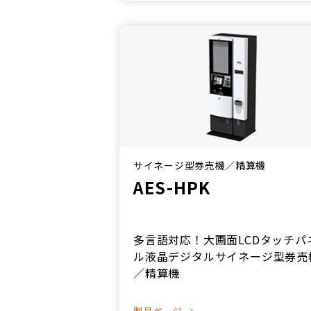
サイネージ型券売機／精算機
AES-HPK
多言語対応！大画面LCDタッチパ
ル液晶デジタルサイネージ型券売
／精算機