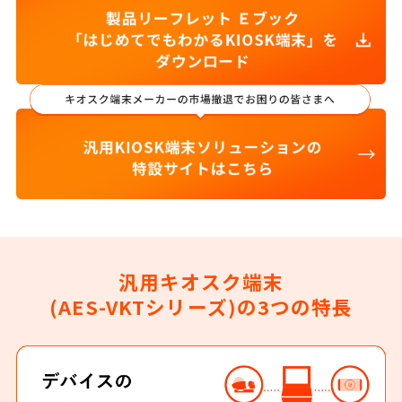
汎⽤キオスク端末
(AES-VKTシリーズ)の3つの特⻑