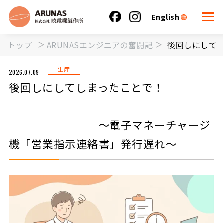
English
トップ
ARUNASエンジニアの奮闘記
後回し
生産
2026.07.09
後回しにしてしまったことで！
～電子マネーチャージ
機「営業指示連絡書」発行遅れ～