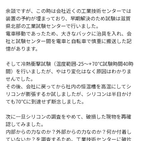
余談ですが、この時は会社近くの工業技術センターでは
装置の予約が埋まっており、早期解決のため試験は滋賀
県北部の工業試験センターで行いました。
電車移動であったため、大きなバックに治具を入れ、会
社と試験センター間を電車と自転車で慎重に搬送した記
憶があります。
そして冷熱衝撃試験（温度範囲-25～+70℃試験時間40時
間）を行いましたが、やはり変化はなく原因はわかりま
せんでした。
その後、会社に戻ってから社内の恒温槽を高温にしてシ
リコンが膨張するか試しましたが、シリコンは半日かけ
ても70℃に到達せず断念しました。
次に一旦シリコンの調査をやめて、破損した現物を再確
認してみました。
内部からの力なのか？外部からの力なのか？何か付着し
ていないか？を調査するため、工業技術センターに破片