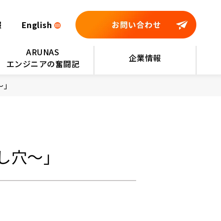
報
English
ARUNAS
企業情報
エンジニアの奮闘記
～」
し穴～」