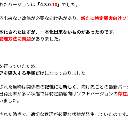
れたバ
ージョンは
「
4.3.0.
10
」
でした。
応出来ない改修が必要な向け先があり、
新たに特定顧客向けソ
本化されたはずが、一本化出来ないものがあったのです。
管理方法に問題
がありました。
を行っていたため、
アを導入する手順だけ
になっておりました。
された当時は関係者の
記憶にも新しく
、向け先ごとの最新バー
出荷比率が多い状態では特定顧客向けソフトバージョン
の
存在
いました。
された時点で、適切な管理が必要な状態が発生していたのです