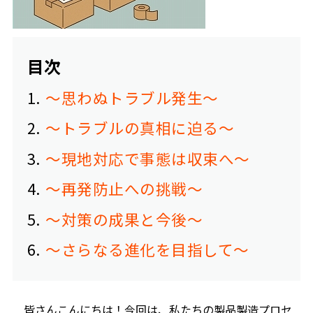
目次
1
～思わぬトラブル発生～
2
～トラブルの真相に迫る～
3
～現地対応で事態は収束へ～
4
～再発防止への挑戦～
5
～対策の成果と今後～
6
～さらなる進化を目指して～
皆さんこんにちは！今回は、私たちの製品製造プロセ