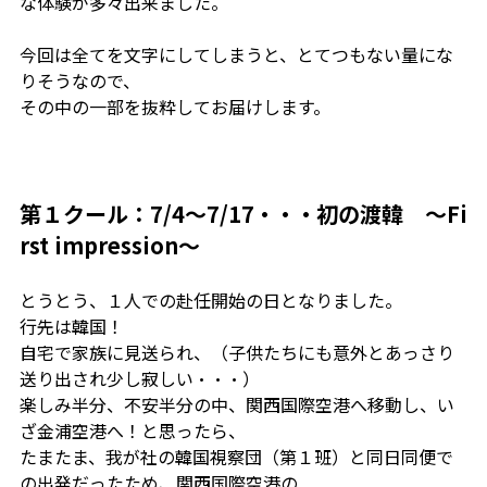
な体験が多々出来ました。
今回は全てを文字にしてしまうと、とてつもない量にな
りそうなので、
その中の一部を抜粋してお届けします。
第１クール：7/4～7/17・・・初の渡韓 ～Fi
rst impression～
とうとう、１人での赴任開始の日となりました。
行先は韓国！
自宅で家族に見送られ、（子供たちにも意外とあっさり
送り出され少し寂しい・・・）
楽しみ半分、不安半分の中、関西国際空港へ移動し、い
ざ金浦空港へ！と思ったら、
たまたま、我が社の韓国視察団（第１班）と同日同便で
の出発だったため、関西国際空港の