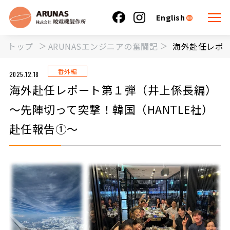
English
トップ
ARUNASエンジニアの奮闘記
海外赴任レポー
番外編
2025.12.18
海外赴任レポート第１弾（井上係長編）
～先陣切って突撃！韓国（HANTLE社）
赴任報告①～