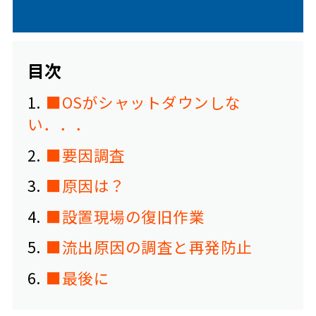
目次
1
■OSがシャットダウンしな
い．．．
2
■要因調査
3
■原因は？
4
■設置現場の復旧作業
5
■流出原因の調査と再発防止
6
■最後に