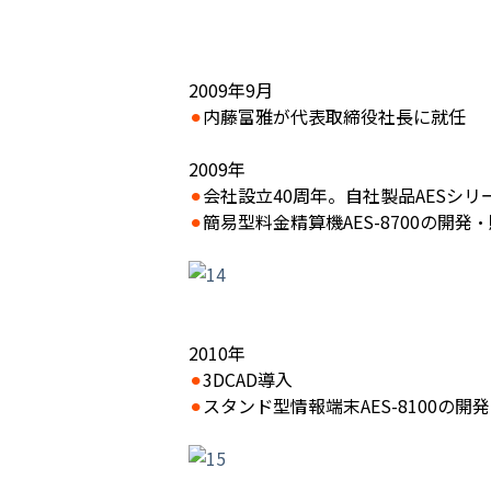
2009年9月
⚫︎
内藤富雅が代表取締役社長に就任
2009年
⚫︎
会社設立40周年。自社製品AESシ
⚫︎
簡易型料金精算機AES-8700の開発
2010年
⚫︎
3DCAD導入
⚫︎
スタンド型情報端末AES-8100の開