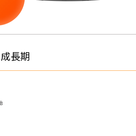
 成長期
始