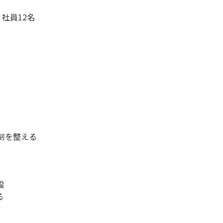
。社員12名
制を整える
設
る