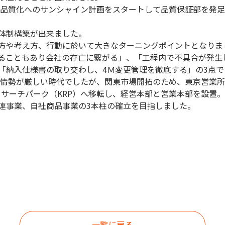
、高品質化へのサンシャイン計画をスタートして品質保証部を発
体制構築が出来ました。
方や考え方、行動に於いて大きなターニングポイントとなりま
ることもあり会社の存亡に繋がる」、「工程内で不具合が発生
「納入仕様書の取り交わし、4Ｍ変更管理を徹底する」の3点で
経済情勢が厳しい時代でしたが、関東市場開拓のため、東京営業
都リサーチパーク（KRP）へ移転し、経営本部と営業本部を設置
連事業、自社商品事業の3本柱の確立を目指しました。
一覧に戻る