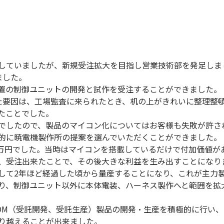
していましたが、新規受注拡大を目指し営業技術部を発足しま
ました。
装置の制御ユニットの開発と試作を受注することができました
た要因は、工場監査に来られたとき、机の上がきれいに整理整
たことでした。
でしたので、製品のマイコン化についてはお客様も失敗が許さ
的に暁電機製作所の提案を選んでいただくことができました。
20万円でした。当時はマイコンを搭載しているだけで付加価値
たが、受注出来たことで、その後大きな利益を生み出すこ
して2年ほど経過した頃から量産することになり、これが主力
り、制御ユニット以外に本体電装、ハーネス製作へと範囲を拡
DM（受託開発、受託生産）製品の開発・生産を積極的に行い
り越えることが出来ました。