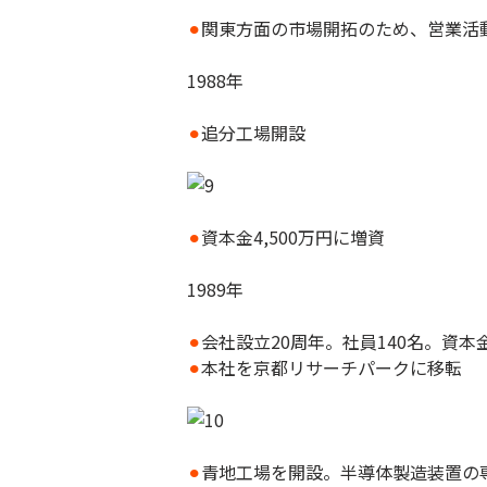
⚫︎
関東方面の市場開拓のため、営業活
1988年
⚫︎
追分工場開設
⚫︎
資本金4,500万円に増資
1989年
⚫︎
会社設立20周年。社員140名。資本金
⚫︎
本社を京都リサーチパークに移転
⚫︎
青地工場を開設。半導体製造装置の